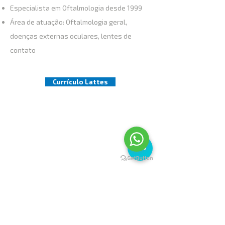
Especialista em Oftalmologia desde 1999
Área de atuação: Oftalmologia geral,
doenças externas oculares, lentes de
contato
Currículo Lattes
CECOES - Centro de Cirurgia Ocular do Espírito
Santo
Unidade Praia do Suá
Rua Desembargador Ferreira Coelho, 304
Praia do Suá - Vitória/ES
CEP
29.052-210